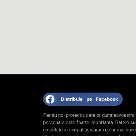
Distribuie pe Facebook
Pentru noi protectia datelor dumneavoastra
personale este foarte importanta. Datele su
colectate in scopul asigurarii celor mai bune