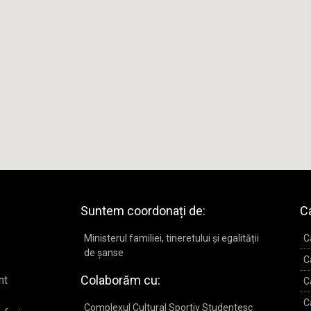
Suntem coordonați de:
Ca
Ministerul familiei, tineretului și egalității
C
de șanse
C
Colaborăm cu:
nt
C
C
Complexul Cultural Sportiv Studentesc