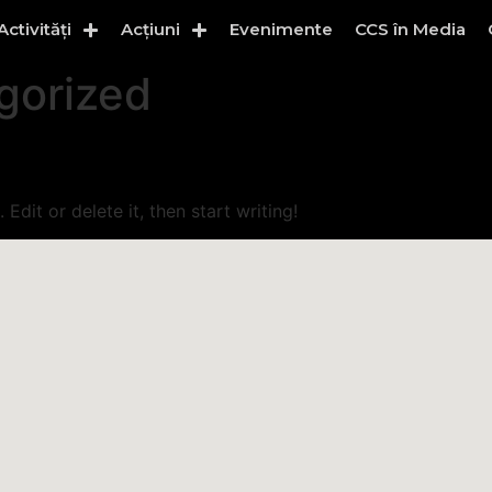
Activități
Acțiuni
Evenimente
CCS în Media
gorized
Edit or delete it, then start writing!